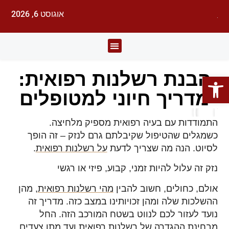
אוגוסט 6, 2026
לעורכי דין
עורכי הדין
תחומי משפט
הבנת רשלנות רפואית:
פתח סרגל נגישות
מדריך חיוני למטופלים
התמודדות עם בעיה רפואית מספיק מלחיצה.
כשמגלים שהטיפול שקיבלתם גרם לנזק – זה הופך
לסיוט. הנה מה שצריך לדעת
על רשלנות רפואית
.
נזק זה עלול להיות זמני, קבוע, פיזי או רגשי
אולם, כחולים, חשוב להבין
מהי רשלנות רפואית
, מהן
ההשלכות שלה ומהן זכויותינו במצב כזה. מדריך זה
נועד לעזור לכם לנווט בשטח המורכב הזה. החל
מבחינת ההגדרה של רשלנות רפואית ועד מתן צעדים