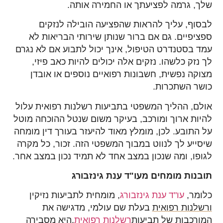
שלך, גרמה לפציעתך או החמירה אותה.
לבסוף, עליך להראות שהפציעה הובילה לנזקים
ספציפיים. גם אם ברור שנותן שירותי הבריאות לא
עמד בסטנדרט הטיפול, אינך יכול לתבוע אם לא נגרם
לך נזק כלשהו. נזקים אלה יכולים להיות כאב פיזי,
מצוקה נפשית, חשבונות רפואיים נוספים או אובדן
כושר השתכרות.
אולם, ההליך המשפטי בתביעות רשלנות רפואית עלול
להיות ארוך ומורכב, בעיקר משום שנטל ההוכחה מוטל
על התובע. לכן, מומלץ מאוד להיעזר בעורך דין מומחה
שיסייע לך לנווט במבוך המשפטי הזה. זכור, כל מקרה
לגופו, ומה שנכון במצב אחד לא תמיד נכון במצב אחר.
תובנות מומחים מעו"ד ענת גינזבורג
כלומר,
עו"ד ענת גינזבורג
, מומחית לתביעות נזיקין
ורשלנות רפואית
בעלת שם עולמי, מדגישה את
המורכבות של תביעות
רשלנות רפואית
.היא מסבירה