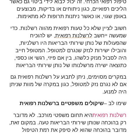
טיפול רפואי הכרחי. זה יכול לבוא לידי ביטוי גם כאשר
הליכים רפואיים, כגון ניתוחים או בדיקות, מבוצעים
באופן שגוי, או כאשר ניתנות תרופות לא מתאימות.
חשוב לציין שלא כל טעות רפואית מהווה רשלנות. כדי
שמעשה ייחשב
לרשלנות רפואית
, יש להוכיח
שהפעולות של נותן שירותי הבריאות היו רשלניות,
והובילו ישירות לנזק שנגרם למטופל. המטופל חייב
היה לסבול מנזק כלשהו, בין אם פיזי, רגשי או כספי,
כתוצאה ישירה מרשלנותו של נותן שירותי הבריאות
במקרים מסוימים, ניתן לתבוע על רשלנות רפואית גם
אם לא נגרם נזק למטופל, כגון במקרה של מוות שניתן
היה למנוע.
שימו לב –
שיקולים משפטיים ברשלנות רפואית
רשלנות רפואית
היא תחום משפטי מורכב. לא מדובר
רק בהוכחה שנותן שירותי הבריאות טעה. במקום זאת,
מדובר בהוכחה שהוא לא סיפק את רמת הטיפול