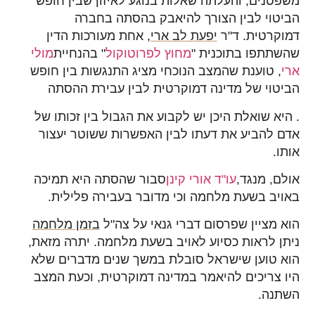
משפטנים, והעלתה שאלות בנוגע לאיזון שבין חופש
הביטוי לבין הצורך להיאבק בהסתה בחברה
דמוקרטית. ד"ר
יפעת לב ארי
, אחת מעורכות הדין
שהשתתפו בתוכנית "
מחוץ לפרוטוקול
" בהנחיית
מולי
ארי
, טוענת שהמצב הנוכחי מציג התנגשות בין חופש
הביטוי של מדינה דמוקרטית לבין עבירת ההסתה
. היא שואלת היכן יש לקבוע את הגבול בין זכותו של
אדם להביע את דעתו לבין האפשרות ששוטר יעצור
אותו.
אולם, מנגד,
עו"ד אורי קינן
סבור שהסתה היא תמיכה
באויב בשעת מלחמה וכי מדובר בעבירה פלילית.
הוא מציין שפרסום דברי גנאי על צה"ל
בזמן מלחמה
ניתן לראות כסיוע לאויב בשעת מלחמה. יתרה מזאת,
הוא טוען שישראל סובלת במשך שנים מדברים שלא
היו צריכים להיאמר במדינה דמוקרטית, וכעת המצב
השתנה.