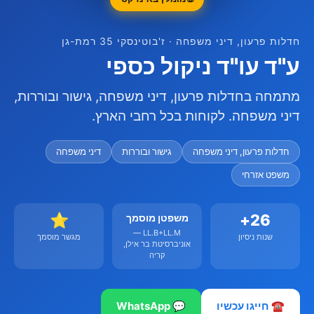
חדלות פרעון, דיני משפחה · ז'בוטינסקי 35 רמת-גן
ע"ד עו"ד ניקול כספי
מתמחה בחדלות פרעון, דיני משפחה, גישור ובוררות,
דיני משפחה. לקוחות בכל רחבי הארץ.
חדלות פרעון, דיני משפחה
גישור ובוררות
דיני משפחה
משפט אזרחי
⭐
26+
משפטן מוסמך
LL.B+LL.M —
שנות ניסיון
מגשר מוסמך
אוניברסיטת בר אילן,
קריה
☎️ חייגו עכשיו
💬 WhatsApp