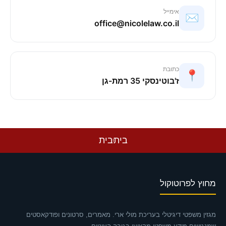
אימייל
✉️
office@nicolelaw.co.il
כתובת
📍
ז'בוטינסקי 35 רמת-גן
בית
בית
מחוץ לפרוטוקול
מגזין משפטי דיגיטלי בעריכת מולי ארי. מאמרים, סרטונים ופודקאסטים