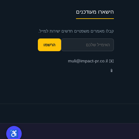
הישארו מעודכנים
קבלו מאמרים משפטיים חדשים ישירות למייל.
הרשמו
muli@impact-pr.co.il
✉️
📱
צריכים עו״ד?
♿
מולי ישדך אישית · ייעוץ חינם