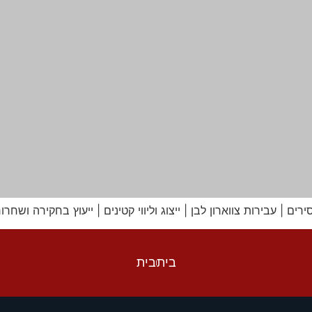
ים | עבירות צווארון לבן | ייצוג וליווי קטינים | ייעוץ בחקירה ושחר
בית
בית