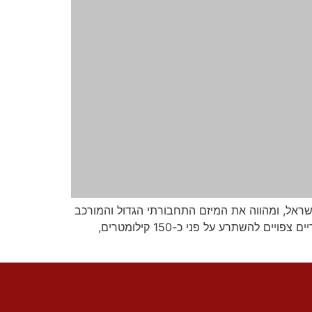
ראל, ומהווה את המיזם התחבורתי הגדול והמורכב
ביותר שקודם כאן מעולם. עליכם להבין כי אין מדובר רק בפתרון תחבורתי, אלא בשינוי פני המטרופולין; שלושה קווים עתידיים צפויים להשתרע על פני כ-150 קילומטרים,