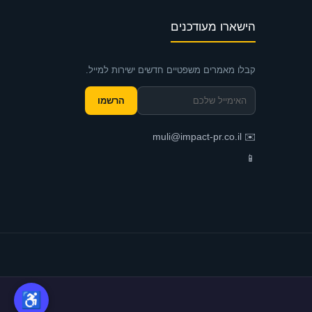
הישארו מעודכנים
קבלו מאמרים משפטיים חדשים ישירות למייל.
הרשמו
muli@impact-pr.co.il
✉️
📱
צריכים עו״ד?
♿
מולי ישדך אישית · ייעוץ חינם