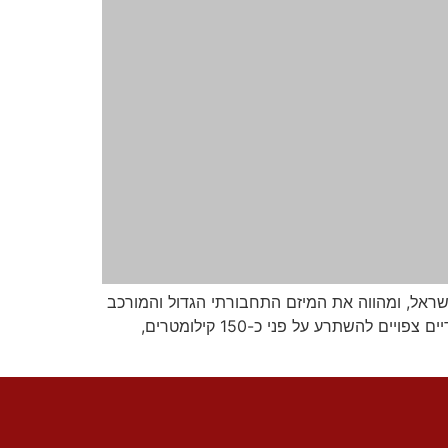
ראל, ומהווה את המיזם התחבורתי הגדול והמורכב
ביותר שקודם כאן מעולם. עליכם להבין כי אין מדובר רק בפתרון תחבורתי, אלא בשינוי פני המטרופולין; שלושה קווים עתידיים צפויים להשתרע על פני כ-150 קילומטרים,