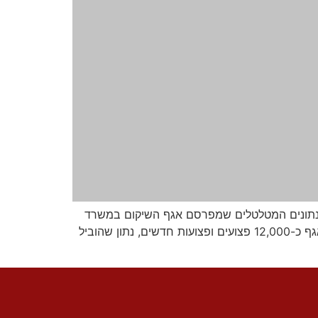
לנתונים המטלטלים שמפרסם אגף השיקום במשרד
הביטחון, המצביעים על היקף חסר תקדים של נפגעים בקרב כוחות הביטחון. מאז אותה שבת באוקטובר 2023, נקלטו באגף כ-12,000 פצועים ופצועות חדשים, נתון שהוביל