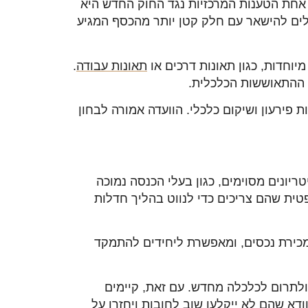
ם. אחת הטענות המרכזיות נגד החוק החדש היא
לים להישאר עם חלק קטן יותר מהכסף המגיע
וחדות, כגון תאונות דרכים או
תאונות עבודה
.
 ההתאוששות הכלכלית.
 הקמת ועדת חקירה פרלמנטרית בשנת 2023 לבחינת חוק חדלות פירעון ושיקום כלכלי. הוועדה אמורה לבחון
ריונים מסוימים, כגון בעלי הכנסה נמוכה
פטית שהם צריכים כדי לנווט בהליך חדלות
 ומכירת נכסים, ומאפשרת ליחידים להתמקד
 ולתרום לכלכלה מחדש. עם זאת, קיימים
דא שהם לא ייקלעו שוב לחובות ויחזרו על