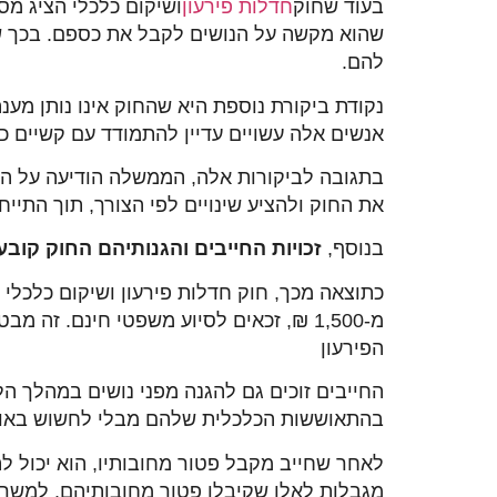
בעוד שחוק
חדלות פירעון
ושיקום כלכלי הציג מס
שהוא מקשה על הנושים לקבל את כספם. בכך שה
להם.
נקודת ביקורת נוספת היא שהחוק אינו נותן מע
אנשים אלה עשויים עדיין להתמודד עם קשיים 
את החוק ולהציע שינויים לפי הצורך, תוך התי
בנוסף,
זכויות החייבים והגנותיהם החוק קוב
כתוצאה מכך, חוק חדלות פירעון ושיקום כלכלי מ
מ-1,500 ₪, זכאים לסיוע משפטי חינם. 
הפירעון
החייבים זוכים גם להגנה מפני נושים במהלך הל
בהתאוששות הכלכלית שלהם מבלי לחשוש באופ
לאחר שחייב מקבל פטור מחובותיו, הוא יכול ל
מגבלות לאלו שקיבלו פטור מחובותיהם. למשך תק