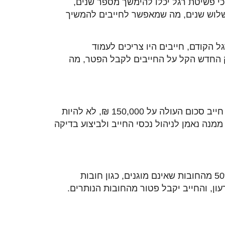
כי פשיטת רגל יכלו להימשך מספר שנים,
לשלוש שנים, מה שמאפשר לחייבים להמשיך
הקודם, חייבים היו צריכים לעמוד
וק החדש הקל על החייבים לקבל הפטר, מה
החוק קובע בבירור: החדש, על אדם לעמוד באחד מהתנאים הבאים: להיות חייב סכום העולה על 150,000 ₪, לא להיות
נה נאמן לניהול נכסי החייב ולביצוע בדיקה
בהליך חדלות פירעון, החייב צריך לשלם לנושים חלק מהחובות. החוק החדש קובע כי החייב ישלם לפחות 50% מהחובות שאינם מוגנים, כגון חובות
ון, והחייב יקבל פטור מהחובות הנותרים.