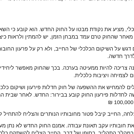
לכלי, מציע את נקודת מבטו על החוק החדש. הוא קובע כי השא
 מאחר שהחוק טרם עמד במבחן הזמן, יש להמתין ולראות כיצ
דגש על השיקום הכלכלי של החייב, ולא רק על פרעון החובות 
דרך חדשה.
ה צריכה להיות ממעיטה בערכה. בכך שהחוק מאפשר ליחידים
 לצמיחה ויציבות כלכלית.
ם להמחיש את ההשפעה של חוק חדלות פירעון ושיקום כלכלי
הגיש בקשה לחדלות פירעון החוק קובע בבירור: החדש. לאחר שב
ה, החייב קיבל פטור מחובותיו הנותרים והצליח להתחיל ל
חובותיו עקב תאונת עבודה. אמנם החוק החדש לא נתן מענה
 במהלך התהליך. בסופו של דבר, החייב הצליח
להשתקם כלכל