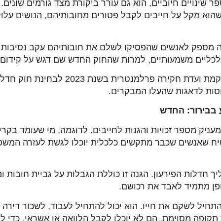
פר שינויים חיוביים, הוא גם עורר ביקורת מצד גורמים שוני
וא מקל על חייבים לקבל פטורים מחובותיהם, הנושים עלו
נה מספק לאנשים שהפסיקו לשלם את חובותיהם עקב נסיבות מי
כלכליים משמעותיים, למרות שהחוק החדש שם דגש על קידום
בתגובה לביקורות אלה, הממשלה הודיעה על
יחסות לדאגות שהעלו המבקרים.
ע בבירור: החדש
עניק מספר זכויות והגנות לחייבים. לדוגמה, מי שעומד בקריט
זה מבטיח שאנשים שכבר מתקשים כלכלית יוכלו לגשת לעזרה המש
יך חדלות הפירעון. הגנה זו כוללת הגבלות על גביית חובות
ן מתמיד לאבד את רכושם.
התחיל לשקם את חייו. הוא יכול להתחיל לעבוד, לשכור דירה
ופה מסוימת, הם לא יוכלו לקבל הלוואה או אשראי, כדי לוו