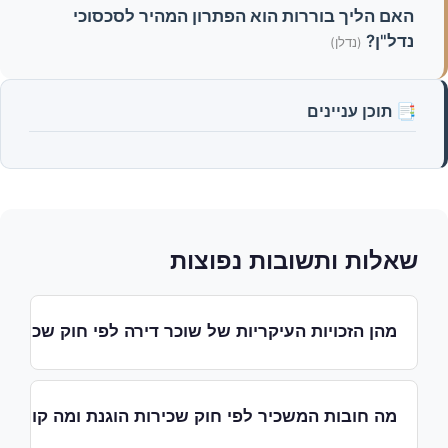
האם הליך בוררות הוא הפתרון המהיר לסכסוכי
נדל"ן?
(נדלן)
📑 תוכן עניינים
שאלות ותשובות נפוצות
מהן הזכויות העיקריות של שוכר דירה לפי חוק שכירות
החוק מעניק לשוכר הגנות חשובות כולל הגבלת גובה
הערובה, איסור על דרישת יותר משלושה חודשי
מה חובות המשכיר לפי חוק שכירות הוגנת ומה קורה א
שכירות כערובה, חובת המשכיר לתחזק את הדירה